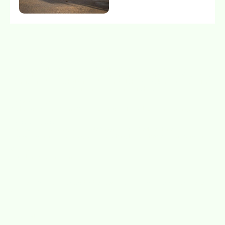
Carina Warnstädt ist Autorin, Coach und Pferdemensch.
Unter ihrem eigenen Namen sowie unter dem Pseudonym
Tina Kallscheuer
schreibt sie über Psychologie, Liebe, persönliche Entwicklung, Mensch-Pferd-
Beziehungen und Fantastisches.
Werke & Inhalte
Bücher von Carina Warnstädt
·
Bücher von Tina Kallscheuer
·
Lesungen
Weitere Projekte
MindEquus: Psychologische Begleitung für Pferdebesitzer*innen
Begegnung Pferd: Psychologisches Coaching in Nordhessen, Homberg (Efze)
Kontakt
E-Mail: info@carinawarnstaedt.de
*
Affiliate-Link: Wenn du darüber bestellst, erhalte ich eine Provision, du bezahlst
aber nicht mehr.
Fotos: privat
Impressum