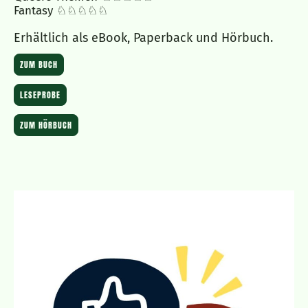
Fantasy ♘♘♘♘♘
Erhältlich als eBook, Paperback und Hörbuch.
ZUM BUCH
LESEPROBE
ZUM HÖRBUCH