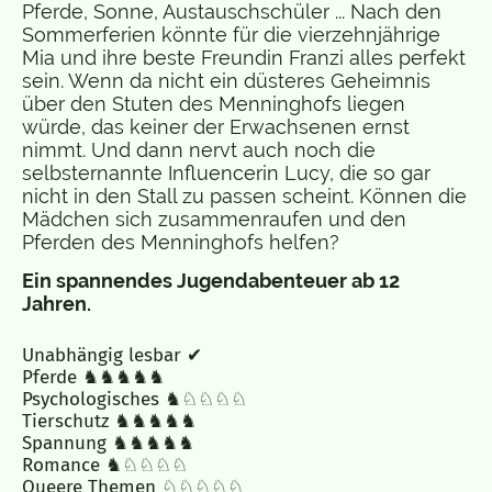
Pferde, Sonne, Austauschschüler ... Nach den
Sommerferien könnte für die vierzehnjährige
Mia und ihre beste Freundin Franzi alles perfekt
sein. Wenn da nicht ein düsteres Geheimnis
über den Stuten des Menninghofs liegen
würde, das keiner der Erwachsenen ernst
nimmt. Und dann nervt auch noch die
selbsternannte Influencerin Lucy, die so gar
nicht in den Stall zu passen scheint. Können die
Mädchen sich zusammenraufen und den
Pferden des Menninghofs helfen?
Ein spannendes Jugendabenteuer ab 12
Jahren.
Unabhängig lesbar ✔
Pferde ♞♞♞♞♞
Psychologisches ♞♘♘♘♘
Tierschutz ♞♞♞♞♞
Spannung ♞♞♞♞♞
Romance ♞♘♘♘♘
Queere Themen ♘♘♘♘♘