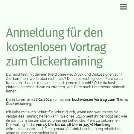
Anmeldung für den
kostenlosen Vortrag
zum Clickertraining
Du möchtest mit deinem Pferd ohne viel Druck und Diskussionen zum
Ziel kommen, weißt aber nicht, wie? Dir ist es wichtig, dein Pferd so zu
trainieren, dass es motiviert ist und gerne mitmacht? Oder du hast
einfach Interesse daran zu erfahren, wie Tiere nach Lerntheorie sinnvoll
lernen?
Dann komm
am 27.04.2024
zu meinem
kostenlosen Vortrag zum Thema
Clickertraining
!
Ich gehe mit euch Schritt für Schritt durch, wann und warum positiv
verstärktes Training helfen kann, welches Equipment ihr benötigt und wie
ihr damit am besten startet, ohne ein bettelndes Pferd zu bekommen.
Der Vortrag findet
von 15 Uhr bis ca. 18 Uhr in 34576 Homberg
(Allmuthshausen) statt. Eine genaue Anfahrtsbeschreibung erhältst du,
wenn du dich angemeldet hast.