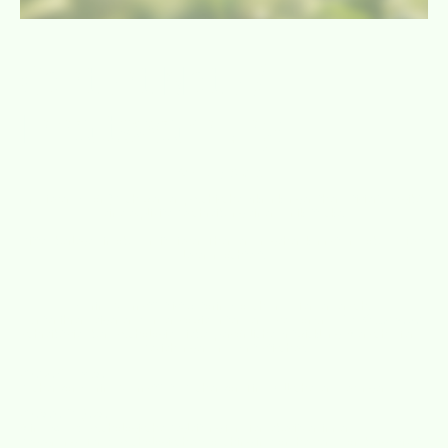
Content Note /
Inhaltswarnung
(Achtung, Spoiler!)
In diesem (Hör-)Buch werden psychische Erkrankungen thematisiert. Es gibt
eine explizite Beschreibung einer Panikattacke.
Bitte überlege dir, ob du mit diesen Themen umgehen kannst und ob du diese
lesen möchtest.
Carina Warnstädt ist Autorin, Coach und Pferdemensch.
Unter ihrem eigenen Namen sowie unter dem Pseudonym
Tina Kallscheuer
schreibt sie über Psychologie, Liebe, persönliche Entwicklung, Mensch-Pferd-
Beziehungen und Fantastisches.
Werke & Inhalte
Bücher von Carina Warnstädt
·
Bücher von Tina Kallscheuer
·
Lesungen
Weitere Projekte
MindEquus: Psychologische Begleitung für Pferdebesitzer*innen
Begegnung Pferd: Psychologisches Coaching in Nordhessen, Homberg (Efze)