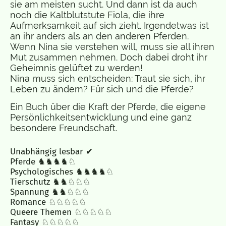
sie am meisten sucht. Und dann ist da auch
noch die Kaltblutstute Fiola, die ihre
Aufmerksamkeit auf sich zieht. Irgendetwas ist
an ihr anders als an den anderen Pferden.
Wenn Nina sie verstehen will, muss sie all ihren
Mut zusammen nehmen. Doch dabei droht ihr
Geheimnis gelüftet zu werden!
Nina muss sich entscheiden: Traut sie sich, ihr
Leben zu ändern? Für sich und die Pferde?
Ein Buch über die Kraft der Pferde, die eigene
Persönlichkeitsentwicklung und eine ganz
besondere Freundschaft.
Unabhängig lesbar ✔
Pferde ♞♞♞♞♘
Psychologisches ♞♞♞♞♘
Tierschutz ♞♞♘♘♘
Spannung ♞♞♘♘♘
Romance ♘♘♘♘♘
Queere Themen ♘♘♘♘♘
Fantasy ♘♘♘♘♘