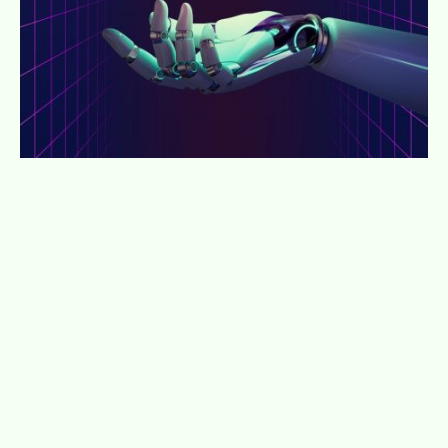
Carina Warnstädt ist Autorin, Coach und Pferdemensch.
Unter ihrem eigenen Namen sowie unter dem Pseudonym
Tina Kallscheuer
schreibt sie über Psychologie, Liebe, persönliche Entwicklung, Mensch-Pferd-
Beziehungen und Fantastisches.
Werke & Inhalte
Bücher von Carina Warnstädt
·
Bücher von Tina Kallscheuer
·
Lesungen
Weitere Projekte
MindEquus: Psychologische Begleitung für Pferdebesitzer*innen
Begegnung Pferd: Psychologisches Coaching in Nordhessen, Homberg (Efze)
Kontakt
E-Mail: info@carinawarnstaedt.de
*
Affiliate-Link: Wenn du darüber bestellst, erhalte ich eine Provision, du bezahlst