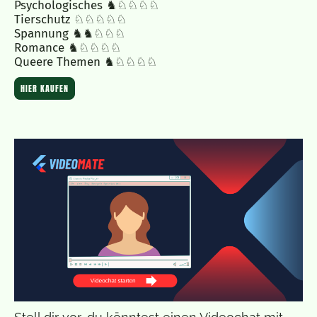
Psychologisches ♞♘♘♘♘
Tierschutz ♘♘♘♘♘
Spannung ♞♞♘♘♘
Romance ♞♘♘♘♘
Queere Themen ♞♘♘♘♘
HIER KAUFEN